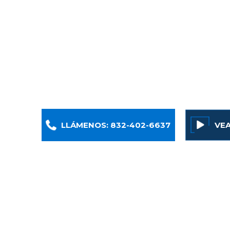
Techos En H
¿Se ha lesionado? Nosotros podemos ayudarl
Baker LLP obtiene resultados para las víctimas
LLÁMENOS: 832-402-6637
VE