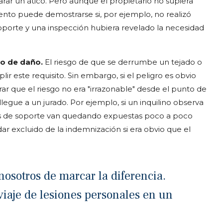
rar un ático. Pero aunque el propietario no supiera
nto puede demostrarse si, por ejemplo, no realizó
soporte y una inspección hubiera revelado la necesidad
vo de daño.
El riesgo de que se derrumbe un tejado o
r este requisito. Sin embargo, si el peligro es obvio
ar que el riesgo no era "irrazonable" desde el punto de
llegue a un jurado. Por ejemplo, si un inquilino observa
as de soporte van quedando expuestas poco a poco
ar excluido de la indemnización si era obvio que el
osotros de marcar la diferencia.
viaje de lesiones personales en un