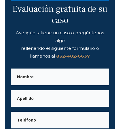
Evaluación gratuita de su
caso
Averigüe si tiene un caso o pregúntenos
algo
rellenando el siguiente formulario o
llámenos al
832-402-6637
Nombre
de
pila
Apellidos
Teléfono