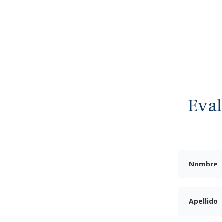
ESULTADOS DE LOS CASOS
NUESTRO EQUIPO
QUIÉNES SOMOS
PÓNG
Eval
LP
o
do En
 De