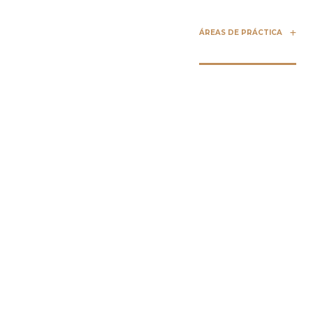
ÁREAS DE PRÁCTICA
R
ARMSTRONG LEE & BAKER L
Abogad
Especializa
Derrumbes