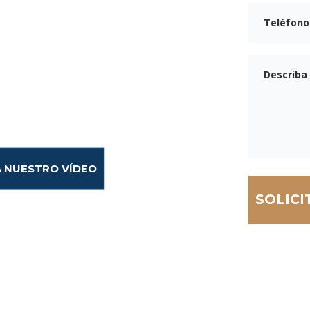
ouston
e. Armstrong Lee &
 de lesiones graves.
A NUESTRO VÍDEO