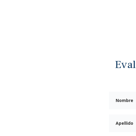
ESULTADOS DE LOS CASOS
NUESTRO EQUIPO
QUIÉNES SOMOS
PÓNG
LP
ogado
Eval
te De
n
cambiarte la vida en