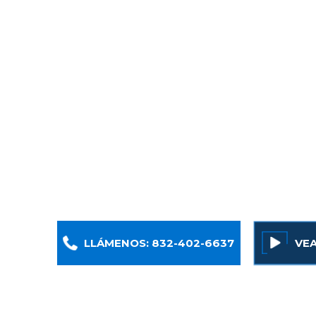
un instante. En un momento estás conduciend
Houston y, al siguiente, te enfrentas a lesion
médicas cada vez más elevadas y dudas sobre 
En Armstrong Lee & Baker, nuestros abogado
accidentes de camiones en Houston represe
familias que han sufrido daños graves a causa 
conductores de camiones y empresas de t
conscientes de lo que está en juego en estos 
enfoque tenaz y orientado a los resultados pa
clientes a obtener una indemnización s
LLÁMENOS: 832-402-6637
VE