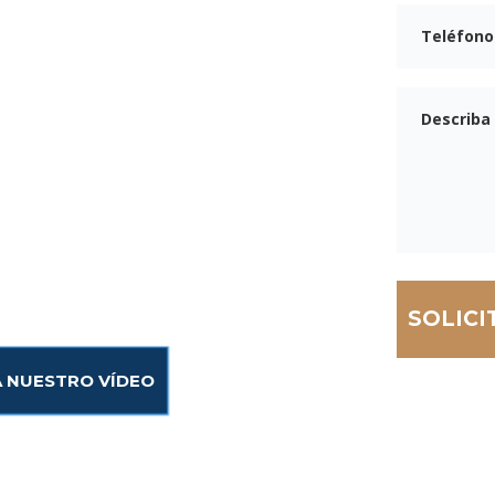
o por el tráfico de
es graves, facturas
cómo seguir adelante.
s especializados en
ntan a personas y
de la negligencia de
ransporte. Somos
casos y adoptamos un
ra ayudar a nuestros
ignificativa.
A NUESTRO VÍDEO