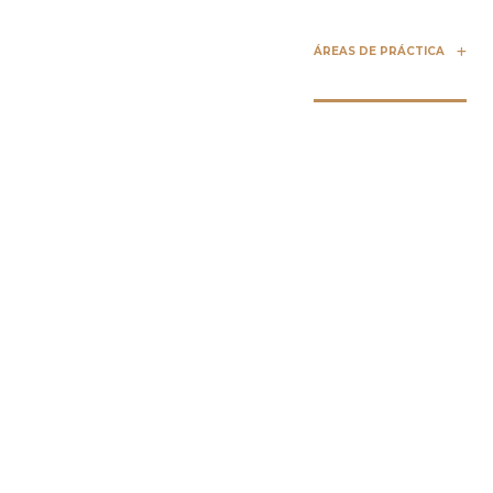
ÁREAS DE PRÁCTICA
R
ARMSTRONG LEE & BAKER L
Houston Ab
De Acciden
Camió
Un accidente con un camión comercial puede 