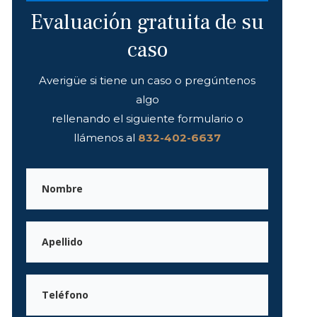
Evaluación gratuita de su
caso
Averigüe si tiene un caso o pregúntenos
algo
rellenando el siguiente formulario o
llámenos al
832-402-6637
Nombre
de
pila
Apellidos
Teléfono