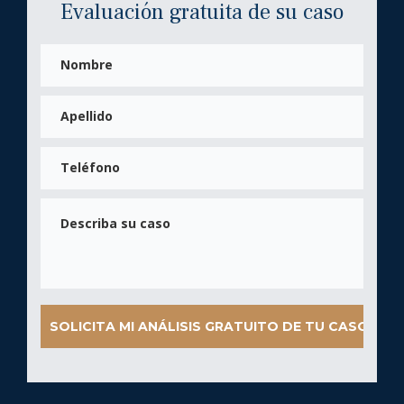
Evaluación gratuita de su caso
Nombre
de
pila
Apellidos
Teléfono
Mensaje