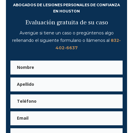
ABOGADOS DE LESIONES PERSONALES DE CONFIANZA
EN HOUSTON
Evaluación gratuita de su caso
Averigüe si tiene un caso o pregúntenos algo
rellenando el siguiente formulario o llámenos al
832-
402-6637
Nombre
de
pila
Apellidos
Teléfono
Correo
electrónico
Mensaje