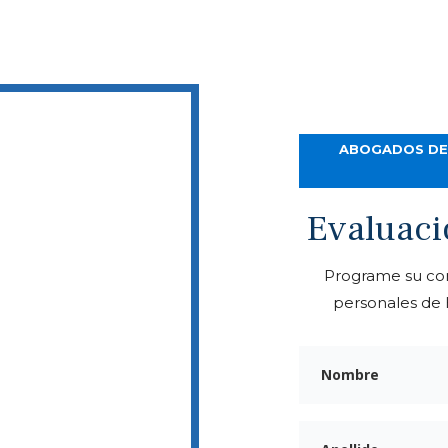
ABOGADOS DE 
Evaluaci
LAR CON USTED
Programe su con
37
personales de
n