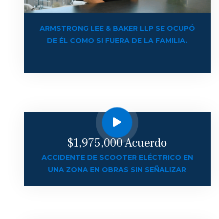
ARMSTRONG LEE & BAKER LLP SE OCUPÓ
DE ÉL COMO SI FUERA DE LA FAMILIA.
$1,975,000 Acuerdo
ACCIDENTE DE SCOOTER ELÉCTRICO EN
UNA ZONA EN OBRAS SIN SEÑALIZAR