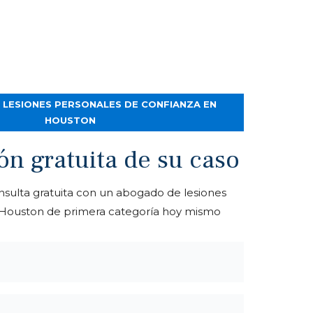
LESIONES PERSONALES DE CONFIANZA EN
HOUSTON
ón gratuita de su caso
sulta gratuita con un abogado de lesiones
 Houston de primera categoría hoy mismo
Nombre
de
pila
Apellidos