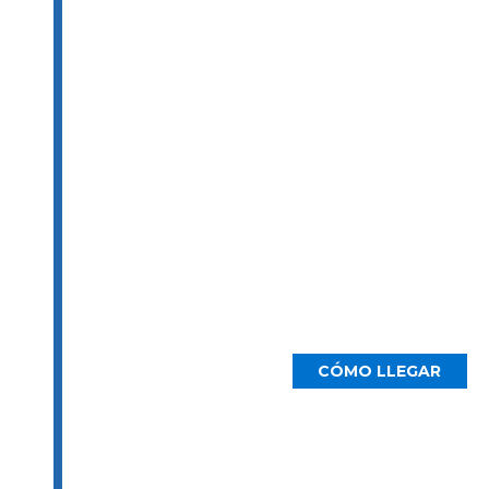
2800 N Loop W Ste. 900
Houston, TX 77092
CÓMO LLEGAR
Oficina de Dallas