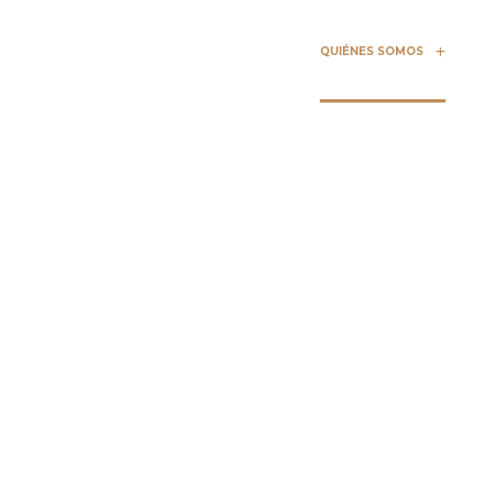
ESULTADOS DE LOS CASOS
NUESTRO EQUIPO
QUIÉNES SOMOS
PÓNG
ABOGADOS DE LESIONES PERSONALES EN HOUSTON
onios en vídeo de c