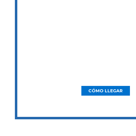
5646 Milton St, Ste. 415
Dallas, TX 75206
CÓMO LLEGAR